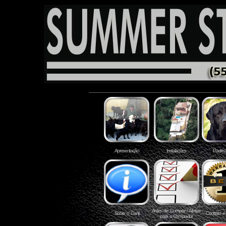
Apresentação
Instalações
Padrea
Antes de Comprar / Alertas
Sobre o Canil
Contrato e
para o Comprador