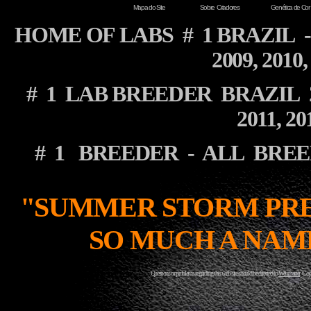
Mapa do Site
Sobre Criadores
Genética de Cor
HOME OF LABS # 1 BRAZIL - 2002
2009, 2010
# 1 LAB BREEDER BRAZIL 2004, 
2011, 2
# 1 BREEDER - ALL BREED
"SUMMER STORM PREMI
SO MUCH A NAME
Questions or problems regarding this web site should be directed to
Webmaster
Copyr