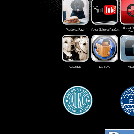
Dicas de
Padrão da Raça
Vídeos Sobre os Padrões
Doen
Coberturas
Lab News
Face