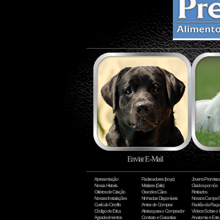
Enviar E-Mail
Apresentação
Padreadores (boys)
Jovens Promisso
Nossa Historia
Matrizes (Girls)
Criados por nós
Critérios de Criação
Grandes Cães
Retirados
Nossas Instalações
Ninhadas Disponíveis
Nossos Campeõ
Currículo Cinofilo
Antes de Comprar
Padrão da Raça
Código de Etica
Alertas para o Comprador
Vídeos Sobre o
Agradecimentos
Contrato e Garantias
Anatomia e Estru